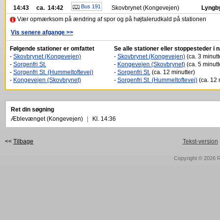
Bus 191
14:43
ca. 14:42
Skovbrynet (Kongevejen)
Lyngby
Vær opmærksom på ændring af spor og på højtalerudkald på stationen
Vis senere afgange >>
Følgende stationer er omfattet
Se alle stationer eller stoppesteder i
-
Skovbrynet (Kongevejen)
-
Skovbrynet (Kongevejen)
(ca. 3 minutt
-
Sorgenfri St.
-
Kongevejen (Skovbrynet)
(ca. 5 minutt
-
Sorgenfri St. (Hummeltoftevej)
-
Sorgenfri St.
(ca. 12 minutter)
-
Kongevejen (Skovbrynet)
-
Sorgenfri St. (Hummeltoftevej)
(ca. 12 
Ret din søgning
Æblevænget (Kongevejen)
|
Kl. 14:36
<<
Tilbage
Tekst-version
Copyright © 2026
R