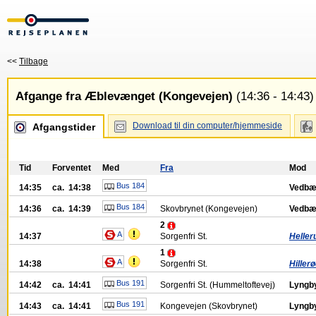
<<
Tilbage
Afgange fra Æblevænget (Kongevejen)
(14:36 - 14:43)
Download til din computer/hjemmeside
Afgangstider
Tid
Forventet
Med
Fra
Mod
Bus 184
14:35
ca. 14:38
Vedbæ
Bus 184
14:36
ca. 14:39
Skovbrynet (Kongevejen)
Vedbæ
2
A
14:37
Sorgenfri St.
Heller
1
A
14:38
Sorgenfri St.
Hillerø
Bus 191
14:42
ca. 14:41
Sorgenfri St. (Hummeltoftevej)
Lyngby
Bus 191
14:43
ca. 14:41
Kongevejen (Skovbrynet)
Lyngby