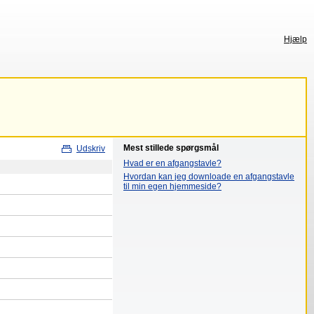
Hjælp
Mest stillede spørgsmål
Udskriv
Hvad er en afgangstavle?
Hvordan kan jeg downloade en afgangstavle
til min egen hjemmeside?