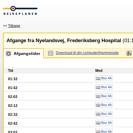
<<
Tilbage
Afgange fra Nyelandsvej, Frederiksberg Hospital
(01:1
Download til din computer/hjemmeside
Afgangstider
Tid
Med
Bus 4A
01:32
Bus 4A
01:42
Bus 4A
02:02
Bus 4A
02:12
Bus 4A
02:32
Bus 4A
02:42
Bus 4A
03:02