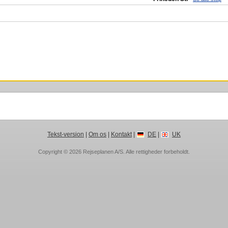
Tekst-version
|
Om os
|
Kontakt
|
DE
|
UK
Copyright © 2026
Rejseplanen A/S
. Alle rettigheder forbeholdt.