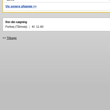
Vis senere afgange >>
Ret din søgning
Fortvej (Tårnvej)
|
Kl. 11:40
<<
Tilbage