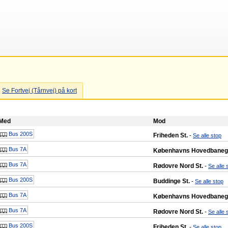
Se Fortvej (Tårnvej) på kort
Med
Mod
Bus 200S
Friheden St.
-
Se alle stop
Bus 7A
Københavns Hovedbane
Bus 7A
Rødovre Nord St.
-
Se alle 
Bus 200S
Buddinge St.
-
Se alle stop
Bus 7A
Københavns Hovedbane
Bus 7A
Rødovre Nord St.
-
Se alle 
Bus 200S
Friheden St.
-
Se alle stop