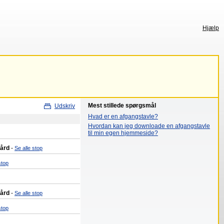
Hjælp
Mest stillede spørgsmål
Udskriv
Hvad er en afgangstavle?
Hvordan kan jeg downloade en afgangstavle
til min egen hjemmeside?
gård
-
Se alle stop
stop
gård
-
Se alle stop
stop