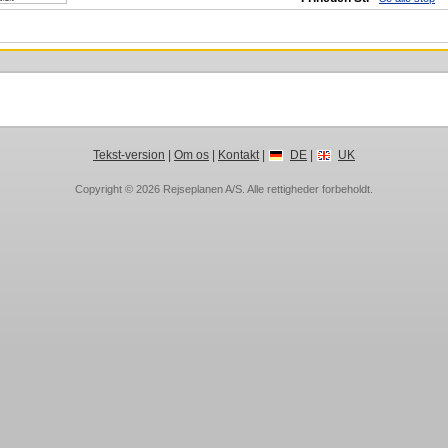
Tekst-version
|
Om os
|
Kontakt
|
DE
|
UK
Copyright © 2026
Rejseplanen A/S
. Alle rettigheder forbeholdt.