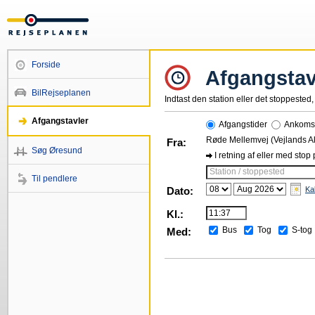
Forside
Afgangstav
BilRejseplanen
Indtast den station eller det stoppested, 
Afgangstavler
Afgangstider
Ankomst
Røde Mellemvej (Vejlands Al
Fra:
Søg Øresund
I retning af eller med stop
Station / stoppested
Til pendlere
Dato:
Ka
Kl.:
Bus
Tog
S-tog
Med: