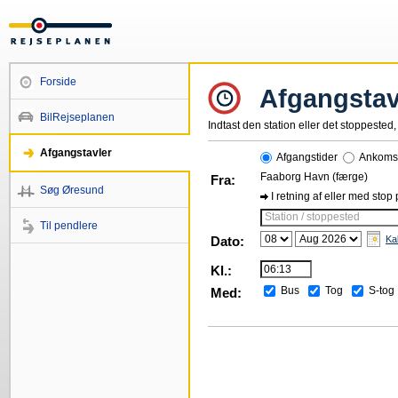
Forside
Afgangstav
BilRejseplanen
Indtast den station eller det stoppested, 
Afgangstavler
Afgangstider
Ankomst
Faaborg Havn (færge)
Fra:
Søg Øresund
I retning af eller med stop
Station / stoppested
Til pendlere
Dato:
Ka
Kl.:
Bus
Tog
S-tog
Med: