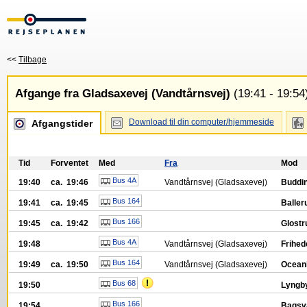
<<
Tilbage
Afgange fra Gladsaxevej (Vandtårnsvej)
(19:41 - 19:54
Download til din computer/hjemmeside
Afgangstider
Tid
Forventet
Med
Fra
Mod
Bus 4A
19:40
ca. 19:46
Vandtårnsvej (Gladsaxevej)
Buddin
Bus 164
19:41
ca. 19:45
Baller
Bus 166
19:45
ca. 19:42
Glostr
Bus 4A
19:48
Vandtårnsvej (Gladsaxevej)
Frihed
Bus 164
19:49
ca. 19:50
Vandtårnsvej (Gladsaxevej)
Ocean
Bus 68
19:50
Lyngby
Bus 166
19:54
Bagsv