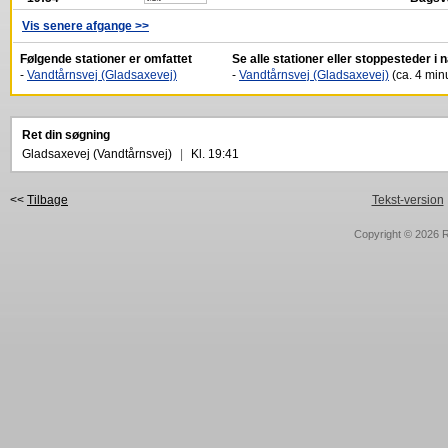
Vis senere afgange >>
Følgende stationer er omfattet
Se alle stationer eller stoppesteder i
-
Vandtårnsvej (Gladsaxevej)
-
Vandtårnsvej (Gladsaxevej)
(ca. 4 minu
Ret din søgning
Gladsaxevej (Vandtårnsvej)
|
Kl. 19:41
<<
Tilbage
Tekst-version
Copyright © 2026
R