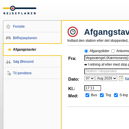
Forside
Afgangstav
BilRejseplanen
Indtast den station eller det stoppested, 
Afgangstavler
Afgangstider
Ankomst
Fra:
Søg Øresund
I retning af eller med stop
Station / stoppested
Til pendlere
Dato:
Ka
Kl.:
Bus
Tog
S-tog
Med: