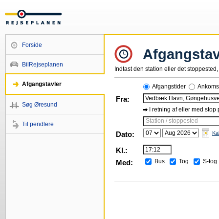
Forside
Afgangstav
BilRejseplanen
Indtast den station eller det stoppested, 
Afgangstavler
Afgangstider
Ankomst
Fra:
Søg Øresund
I retning af eller med stop
Station / stoppested
Til pendlere
Dato:
Ka
Kl.:
Bus
Tog
S-tog
Med: