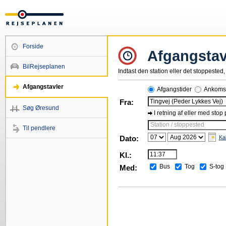
Forside
Afgangstav
BilRejseplanen
Indtast den station eller det stoppested, 
Afgangstavler
Afgangstider
Ankomst
Fra:
Søg Øresund
I retning af eller med stop
Station / stoppested
Til pendlere
Dato:
Ka
Kl.:
Bus
Tog
S-tog
Med: