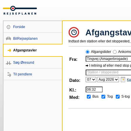
Forside
Afgangstav
BilRejseplanen
Indtast den station eller det stoppested, 
Afgangstavler
Afgangstider
Ankomst
Fra:
Søg Øresund
I retning af eller med stop
Station / stoppested
Til pendlere
Dato:
Ka
Kl.:
Bus
Tog
S-tog
Med: