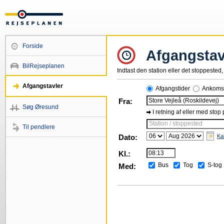
Forside
Afgangstav
BilRejseplanen
Indtast den station eller det stoppested, 
Afgangstavler
Afgangstider
Ankomst
Fra:
Søg Øresund
I retning af eller med stop
Station / stoppested
Til pendlere
Dato:
Ka
Kl.:
Bus
Tog
S-tog
Med: