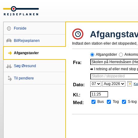
Forside
Afgangstav
BilRejseplanen
Indtast den station eller det stoppested, 
Afgangstavler
Afgangstider
Ankomst
Fra:
Søg Øresund
I retning af eller med stop
Station / stoppested
Til pendlere
Dato:
Ka
Kl.:
Bus
Tog
S-tog
Med: