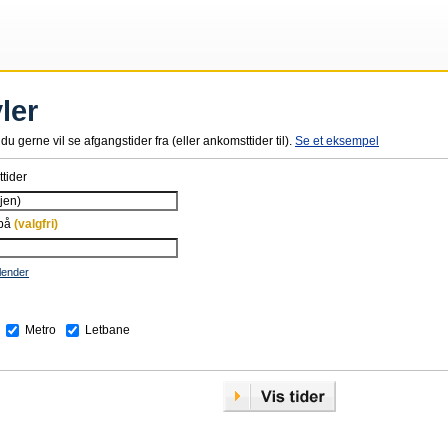
ler
du gerne vil se afgangstider fra (eller ankomsttider til).
Se et eksempel
tider
 på
(valgfri)
lender
Metro
Letbane