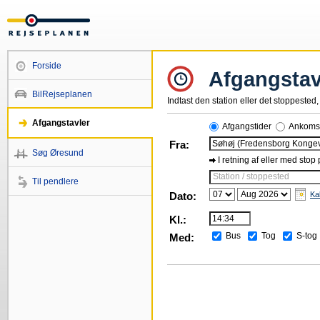
Forside
Afgangstav
BilRejseplanen
Indtast den station eller det stoppested, 
Afgangstavler
Afgangstider
Ankomst
Fra:
Søg Øresund
I retning af eller med stop
Station / stoppested
Til pendlere
Dato:
Ka
Kl.:
Bus
Tog
S-tog
Med: