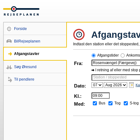
Forside
Afgangstav
BilRejseplanen
Indtast den station eller det stoppested, 
Afgangstavler
Afgangstider
Ankomst
Fra:
Søg Øresund
I retning af eller med stop
Station / stoppested
Til pendlere
Dato:
Ka
Kl.:
Bus
Tog
S-tog
Med: