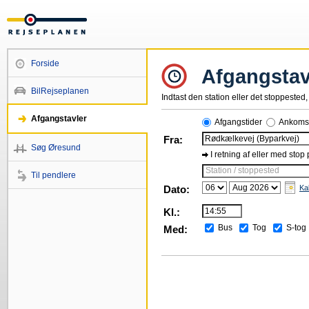
Forside
Afgangstav
BilRejseplanen
Indtast den station eller det stoppested, 
Afgangstavler
Afgangstider
Ankomst
Fra:
Søg Øresund
I retning af eller med stop
Station / stoppested
Til pendlere
Dato:
Ka
Kl.:
Bus
Tog
S-tog
Med: