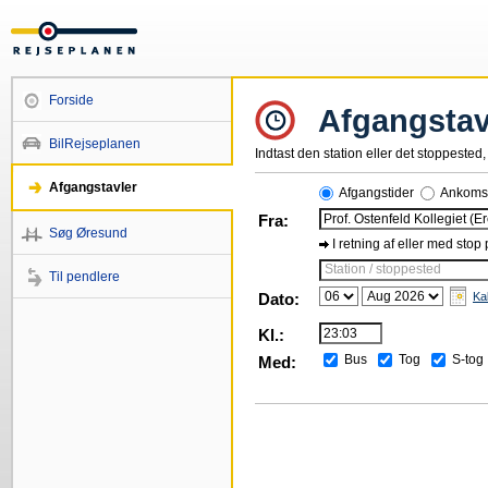
Forside
Afgangstav
BilRejseplanen
Indtast den station eller det stoppested, 
Afgangstavler
Afgangstider
Ankomst
Fra:
Søg Øresund
I retning af eller med stop
Station / stoppested
Til pendlere
Dato:
Ka
Kl.:
Bus
Tog
S-tog
Med: