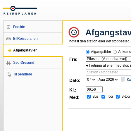
Forside
Afgangstav
BilRejseplanen
Indtast den station eller det stoppested, 
Afgangstavler
Afgangstider
Ankomst
Fra:
Søg Øresund
I retning af eller med stop
Station / stoppested
Til pendlere
Dato:
Ka
Kl.:
Bus
Tog
S-tog
Med: