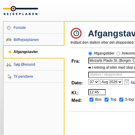
Forside
Afgangstav
BilRejseplanen
Indtast den station eller det stoppested, 
Afgangstavler
Afgangstider
Ankomst
Fra:
Søg Øresund
I retning af eller med stop
Station / stoppested
Til pendlere
Dato:
Ka
Kl.:
Bus
Tog
S-tog
Med: