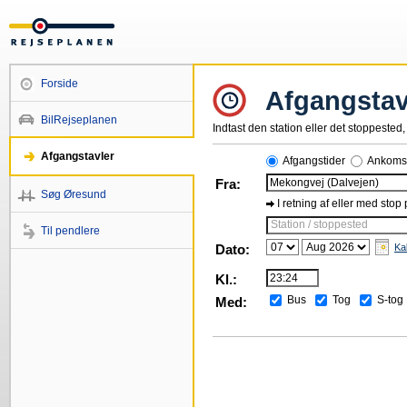
Forside
Afgangstav
BilRejseplanen
Indtast den station eller det stoppested, 
Afgangstavler
Afgangstider
Ankomst
Fra:
Søg Øresund
I retning af eller med stop
Station / stoppested
Til pendlere
Dato:
Ka
Kl.:
Bus
Tog
S-tog
Med: