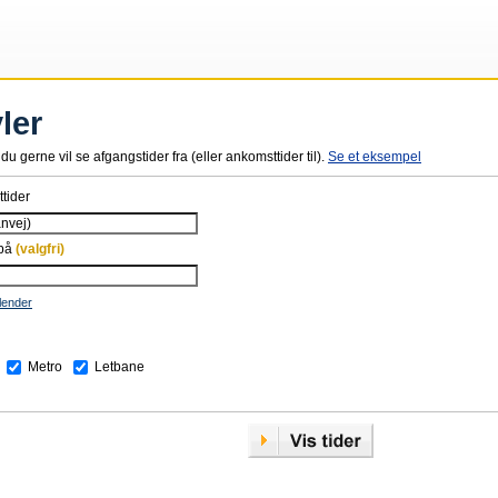
ler
du gerne vil se afgangstider fra (eller ankomsttider til).
Se et eksempel
tider
 på
(valgfri)
lender
Metro
Letbane