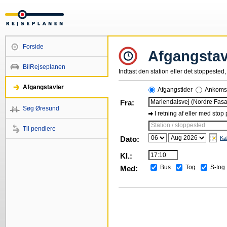
Forside
Afgangstav
BilRejseplanen
Indtast den station eller det stoppested, 
Afgangstavler
Afgangstider
Ankomst
Fra:
Søg Øresund
I retning af eller med stop
Station / stoppested
Til pendlere
Dato:
Ka
Kl.:
Bus
Tog
S-tog
Med: