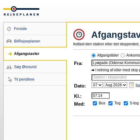
Forside
Afgangstav
BilRejseplanen
Indtast den station eller det stoppested, 
Afgangstavler
Afgangstider
Ankomst
Fra:
Søg Øresund
I retning af eller med stop
Station / stoppested
Til pendlere
Dato:
Ka
Kl.:
Bus
Tog
S-tog
Med: