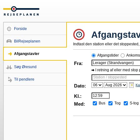
Forside
Afgangstav
BilRejseplanen
Indtast den station eller det stoppested, 
Afgangstavler
Afgangstider
Ankomst
Fra:
Søg Øresund
I retning af eller med stop
Station / stoppested
Til pendlere
Dato:
Ka
Kl.:
Bus
Tog
S-tog
Med: