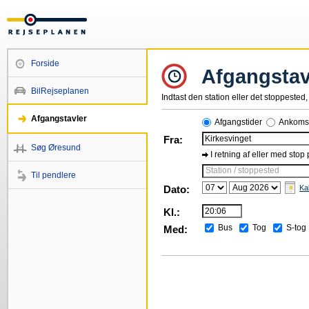
Forside
Afgangstav
BilRejseplanen
Indtast den station eller det stoppested, 
Afgangstavler
Afgangstider
Ankomst
Fra:
Søg Øresund
I retning af eller med stop
Station / stoppested
Til pendlere
Dato:
Ka
Kl.:
Bus
Tog
S-tog
Med: