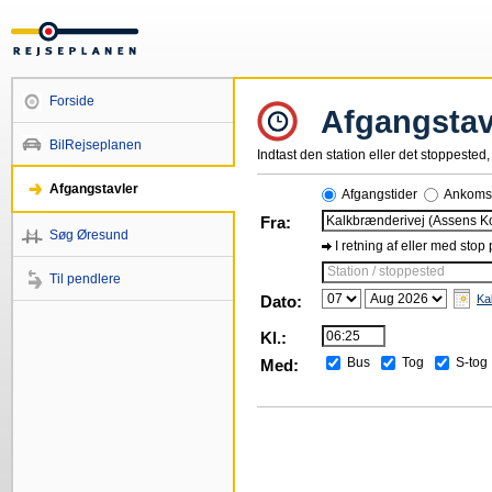
Forside
Afgangstav
BilRejseplanen
Indtast den station eller det stoppested, 
Afgangstavler
Afgangstider
Ankomst
Fra:
Søg Øresund
I retning af eller med stop
Station / stoppested
Til pendlere
Dato:
Ka
Kl.:
Bus
Tog
S-tog
Med: