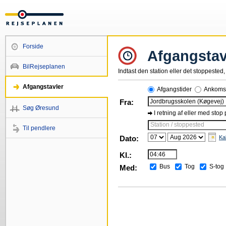
Forside
Afgangstav
BilRejseplanen
Indtast den station eller det stoppested, 
Afgangstavler
Afgangstider
Ankomst
Fra:
Søg Øresund
I retning af eller med stop
Station / stoppested
Til pendlere
Dato:
Ka
Kl.:
Bus
Tog
S-tog
Med: