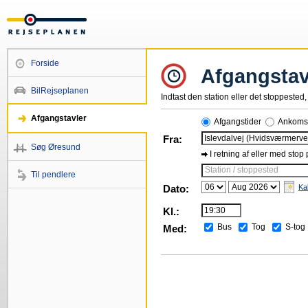
Forside
Afgangstav
BilRejseplanen
Indtast den station eller det stoppested, 
Afgangstavler
Afgangstider
Ankomst
Fra:
Søg Øresund
I retning af eller med stop
Station / stoppested
Til pendlere
Dato:
Ka
Kl.:
Bus
Tog
S-tog
Med: