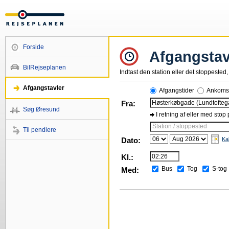
Forside
Afgangstav
BilRejseplanen
Indtast den station eller det stoppested, 
Afgangstavler
Afgangstider
Ankomst
Fra:
Søg Øresund
I retning af eller med stop
Station / stoppested
Til pendlere
Dato:
Ka
Kl.:
Bus
Tog
S-tog
Med: