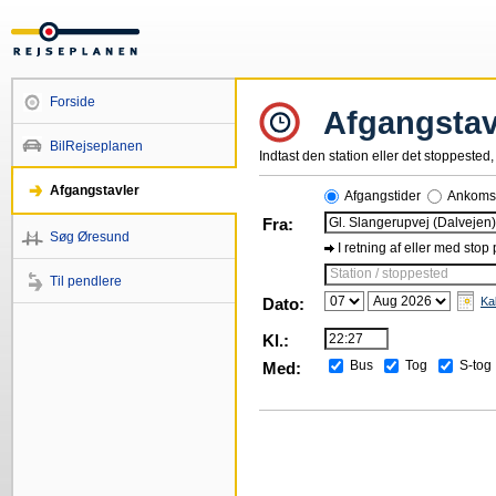
Forside
Afgangstav
BilRejseplanen
Indtast den station eller det stoppested, 
Afgangstavler
Afgangstider
Ankomst
Fra:
Søg Øresund
I retning af eller med stop
Station / stoppested
Til pendlere
Dato:
Ka
Kl.:
Bus
Tog
S-tog
Med: