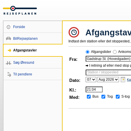
Forside
Afgangstav
BilRejseplanen
Indtast den station eller det stoppested, 
Afgangstavler
Afgangstider
Ankomst
Fra:
Søg Øresund
I retning af eller med stop
Station / stoppested
Til pendlere
Dato:
Ka
Kl.:
Bus
Tog
S-tog
Med: