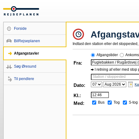
Forside
Afgangstav
BilRejseplanen
Indtast den station eller det stoppested, 
Afgangstavler
Afgangstider
Ankomst
Fra:
Søg Øresund
I retning af eller med stop
Station / stoppested
Til pendlere
Dato:
Ka
Kl.:
Bus
Tog
S-tog
Med: