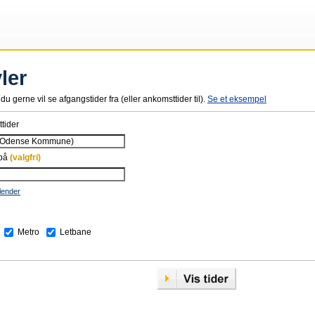
ler
du gerne vil se afgangstider fra (eller ankomsttider til).
Se et eksempel
tider
 på
(valgfri)
lender
Metro
Letbane