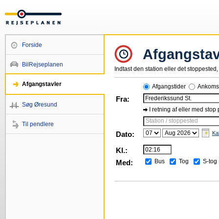
Forside
Afgangstav
BilRejseplanen
Indtast den station eller det stoppested, 
Afgangstavler
Afgangstider
Ankomst
Fra:
Søg Øresund
I retning af eller med stop
Station / stoppested
Til pendlere
Dato:
Ka
Kl.:
Bus
Tog
S-tog
Med: