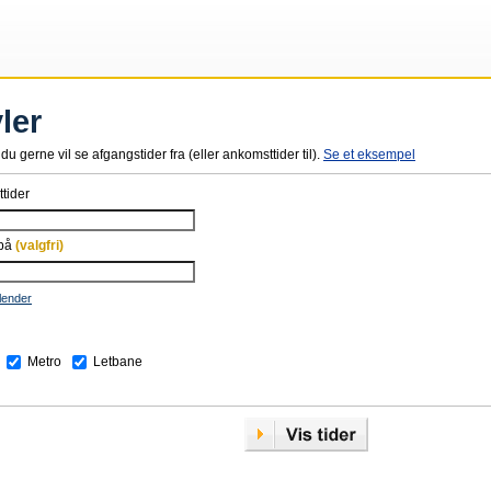
ler
du gerne vil se afgangstider fra (eller ankomsttider til).
Se et eksempel
tider
 på
(valgfri)
lender
Metro
Letbane