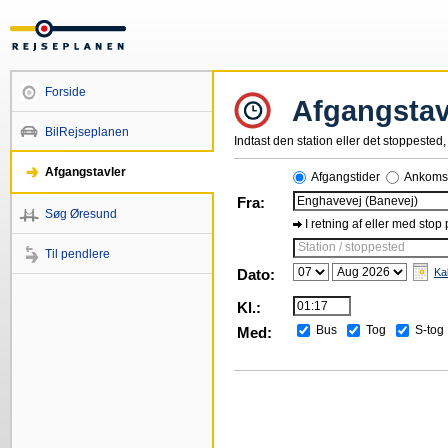
Forside
Afgangstav
BilRejseplanen
Indtast den station eller det stoppested, 
Afgangstavler
Afgangstider
Ankomst
Fra:
Søg Øresund
I retning af eller med stop
Station / stoppested
Til pendlere
Dato:
Ka
Kl.:
Bus
Tog
S-tog
Med: