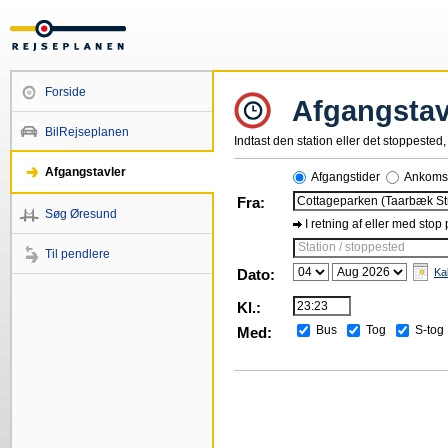
Forside
Afgangstav
BilRejseplanen
Indtast den station eller det stoppested, 
Afgangstavler
Afgangstider
Ankomst
Fra:
Søg Øresund
I retning af eller med stop
Station / stoppested
Til pendlere
Dato:
Ka
Kl.:
Bus
Tog
S-tog
Med: