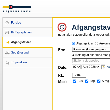
Forside
Afgangstav
BilRejseplanen
Indtast den station eller det stoppested, 
Afgangstavler
Afgangstider
Ankomst
Fra:
Søg Øresund
I retning af eller med stop
Station / stoppested
Til pendlere
Dato:
Ka
Kl.:
Bus
Tog
S-tog
Med: