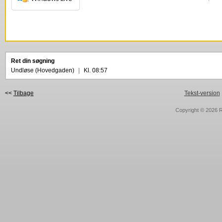
Ret din søgning
Undløse (Hovedgaden)
|
Kl. 08:57
<<
Tilbage
Tekst-version
Copyright © 2026
R