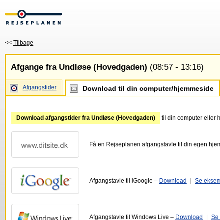
<<
Tilbage
Afgange fra Undløse (Hovedgaden)
(08:57 - 13:16)
Afgangstider
Download til din computer/hjemmeside
Download afgangstider fra Undløse (Hovedgaden)
til din computer eller
Få en Rejseplanen afgangstavle til din egen hj
Afgangstavle til iGoogle –
Download
|
Se ekse
Afgangstavle til Windows Live –
Download
|
Se