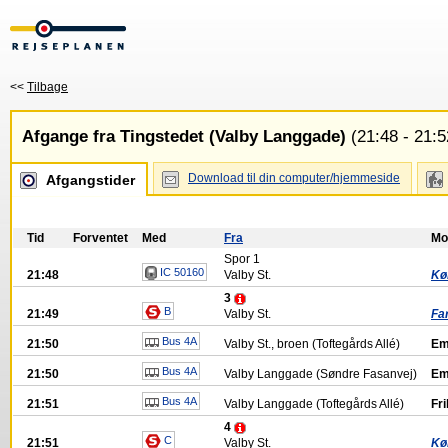
<<
Tilbage
Afgange fra Tingstedet (Valby Langgade)
(21:48 - 21:5
Download til din computer/hjemmeside
Afgangstider
Tid
Forventet
Med
Fra
Mo
Spor
1
IC 50160
21:48
Valby St.
Kø
3
B
21:49
Valby St.
Fa
Bus 4A
21:50
Valby St., broen (Toftegårds Allé)
Em
Bus 4A
21:50
Valby Langgade (Søndre Fasanvej)
Em
Bus 4A
21:51
Valby Langgade (Toftegårds Allé)
Fr
4
C
21:51
Valby St.
Kø