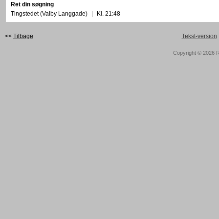
Ret din søgning
Tingstedet (Valby Langgade)
|
Kl. 21:48
<<
Tilbage
Tekst-version
Copyright © 2026
R