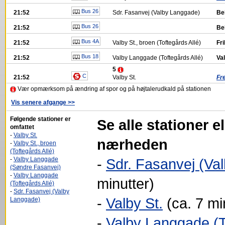
Bus 26
21:52
Sdr. Fasanvej (Valby Langgade)
Be
Bus 26
21:52
Be
Bus 4A
21:52
Valby St., broen (Toftegårds Allé)
Fr
Bus 18
21:52
Valby Langgade (Toftegårds Allé)
Va
5
C
21:52
Valby St.
Fr
Vær opmærksom på ændring af spor og på højtalerudkald på stationen
Vis senere afgange >>
Følgende stationer er
Se alle stationer e
omfattet
-
Valby St.
nærheden
-
Valby St., broen
(Toftegårds Allé)
-
Valby Langgade
-
Sdr. Fasanvej (Va
(Søndre Fasanvej)
-
Valby Langgade
minutter)
(Toftegårds Allé)
-
Sdr. Fasanvej (Valby
-
Valby St.
(ca. 7 mi
Langgade)
-
Valby Langgade (T