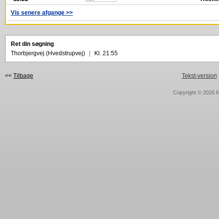
Vis senere afgange >>
Ret din søgning
Thorbjergvej (Hvedstrupvej)
|
Kl. 21:55
<<
Tilbage
Tekst-version
Copyright © 2026
R