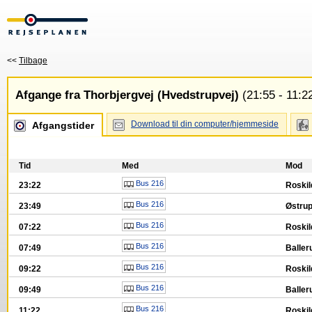
<<
Tilbage
Afgange fra Thorbjergvej (Hvedstrupvej)
(21:55 - 11:2
Download til din computer/hjemmeside
Afgangstider
Tid
Med
Mod
Bus 216
23:22
Roskil
Bus 216
23:49
Østru
Bus 216
07:22
Roskil
Bus 216
07:49
Baller
Bus 216
09:22
Roskil
Bus 216
09:49
Baller
Bus 216
11:22
Roskil