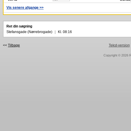
Vis senere afgange >>
Ret din søgning
Stefansgade (Nørrebrogade)
|
Kl. 08:16
<<
Tilbage
Tekst-version
Copyright © 2026
R