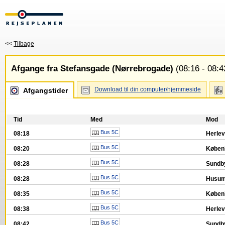
<<
Tilbage
Afgange fra Stefansgade (Nørrebrogade)
(08:16 - 08:4
Download til din computer/hjemmeside
Afgangstider
Tid
Med
Mod
Bus 5C
08:18
Herlev
Bus 5C
08:20
Køben
Bus 5C
08:28
Sundb
Bus 5C
08:28
Husum
Bus 5C
08:35
Køben
Bus 5C
08:38
Herlev
Bus 5C
08:42
Sundb