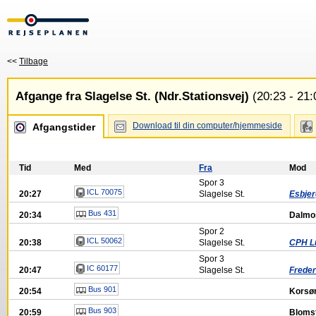
<<
Tilbage
Afgange fra Slagelse St. (Ndr.Stationsvej)
(20:23 - 21:
Download til din computer/hjemmeside
Afgangstider
Tid
Med
Fra
Mod
Spor
3
ICL 70075
20:27
Slagelse St.
Esbjer
Bus 431
20:34
Dalmo
Spor
2
ICL 50062
20:38
Slagelse St.
CPH L
Spor
3
IC 60177
20:47
Slagelse St.
Frederi
Bus 901
20:54
Korsør
Bus 903
20:59
Bloms