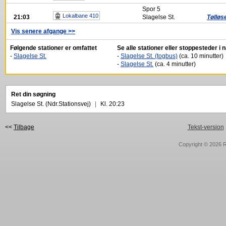
Spor
5
Lokalbane 410
21:03
Slagelse St.
Tølløs
Vis senere afgange >>
Følgende stationer er omfattet
Se alle stationer eller stoppesteder i
-
Slagelse St.
-
Slagelse St. (togbus)
(ca. 10 minutter)
-
Slagelse St.
(ca. 4 minutter)
Ret din søgning
Slagelse St. (Ndr.Stationsvej)
|
Kl. 20:23
<<
Tilbage
Tekst-version
Copyright © 2026
R