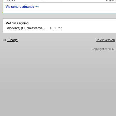
Vis senere afgange >>
Ret din søgning
Søndervej (Gl. Næstvedvej)
|
Kl. 06:27
<<
Tilbage
Tekst-version
Copyright © 2026
R