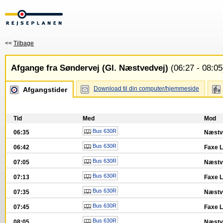
<<
Tilbage
Afgange fra Søndervej (Gl. Næstvedvej)
(06:27 - 08:05
Download til din computer/hjemmeside
Afgangstider
Tid
Med
Mod
Bus 630R
06:35
Næstv
Bus 630R
06:42
Faxe 
Bus 630R
07:05
Næstv
Bus 630R
07:13
Faxe 
Bus 630R
07:35
Næstv
Bus 630R
07:45
Faxe 
Bus 630R
08:05
Næstv