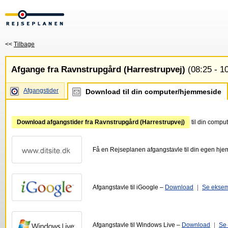
<<
Tilbage
Afgange fra Ravnstrupgård (Harrestrupvej)
(08:25 - 1
Afgangstider
Download til din computer/hjemmeside
Download afgangstider fra Ravnstrupgård (Harrestrupvej)
til din compu
Få en Rejseplanen afgangstavle til din egen hj
Afgangstavle til iGoogle –
Download
|
Se ekse
Afgangstavle til Windows Live –
Download
|
Se