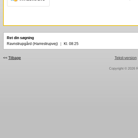
Ret din søgning
Ravnstrupgård (Harrestrupvej)
|
Kl. 08:25
<<
Tilbage
Tekst-version
Copyright © 2026
R