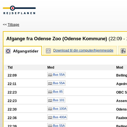
<<
Tilbage
Afgange fra Odense Zoo (Odense Kommune)
(22:09 - 
Download til din computer/hjemmeside
Afgangstider
Tid
Med
Mod
Bus 55A
22:09
Bellin
Bus 55A
22:11
Agedr
Bus 85
22:23
OBC 
Bus 101
22:23
Asse
Bus 100A
22:30
Oden
Bus 400A
22:36
Faabo
Bus 55A
22:39
Bellin