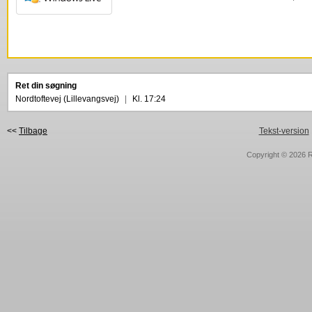
Ret din søgning
Nordtoftevej (Lillevangsvej)
|
Kl. 17:24
<<
Tilbage
Tekst-version
Copyright © 2026
R