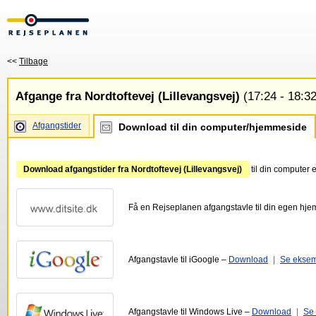
<<
Tilbage
Afgange fra Nordtoftevej (Lillevangsvej)
(17:24 - 18:32
Afgangstider
Download til din computer/hjemmeside
Download afgangstider fra Nordtoftevej (Lillevangsvej)
til din computer 
Få en Rejseplanen afgangstavle til din egen hj
Afgangstavle til iGoogle –
Download
|
Se ekse
Afgangstavle til Windows Live –
Download
|
Se