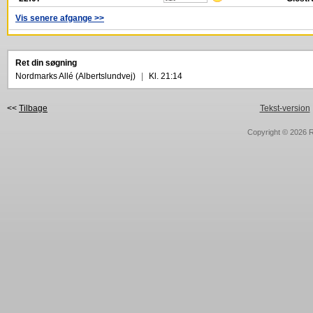
Vis senere afgange >>
Ret din søgning
Nordmarks Allé (Albertslundvej)
|
Kl. 21:14
<<
Tilbage
Tekst-version
Copyright © 2026
R