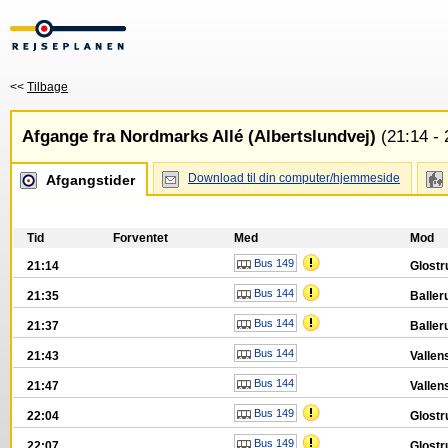
<<
Tilbage
Afgange fra Nordmarks Allé (Albertslundvej)
(21:14 - 
Download til din computer/hjemmeside
Afgangstider
Tid
Forventet
Med
Mod
Bus 149
21:14
Glostr
Bus 144
21:35
Baller
Bus 144
21:37
Baller
Bus 144
21:43
Vallen
Bus 144
21:47
Vallen
Bus 149
22:04
Glost
Bus 149
22:07
Glost