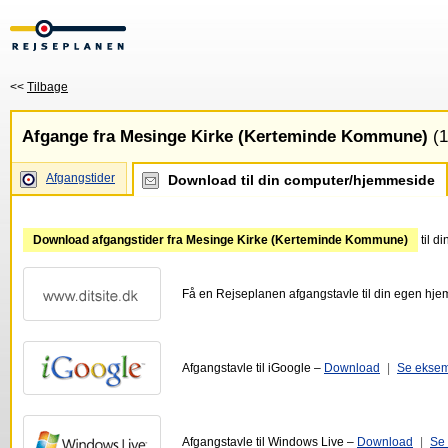
<<
Tilbage
Afgange fra Mesinge Kirke (Kerteminde Kommune)
(1
Afgangstider
Download til din computer/hjemmeside
Download afgangstider fra Mesinge Kirke (Kerteminde Kommune)
til d
Få en Rejseplanen afgangstavle til din egen hj
Afgangstavle til iGoogle –
Download
|
Se ekse
Afgangstavle til Windows Live –
Download
|
Se