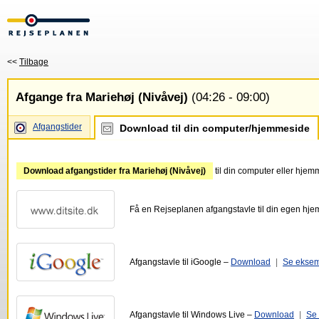
<<
Tilbage
Afgange fra Mariehøj (Nivåvej)
(04:26 - 09:00)
Afgangstider
Download til din computer/hjemmeside
Download afgangstider fra Mariehøj (Nivåvej)
til din computer eller hje
Få en Rejseplanen afgangstavle til din egen hj
Afgangstavle til iGoogle –
Download
|
Se ekse
Afgangstavle til Windows Live –
Download
|
Se