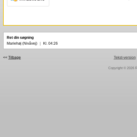
Ret din søgning
Mariehøj (Nivåvej)
|
Kl. 04:26
<<
Tilbage
Tekst-version
Copyright © 2026
R