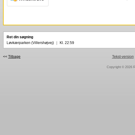
Ret din søgning
Løvkærparken (Villershøjvej)
|
Kl. 22:59
<<
Tilbage
Tekst-version
Copyright © 2026
R