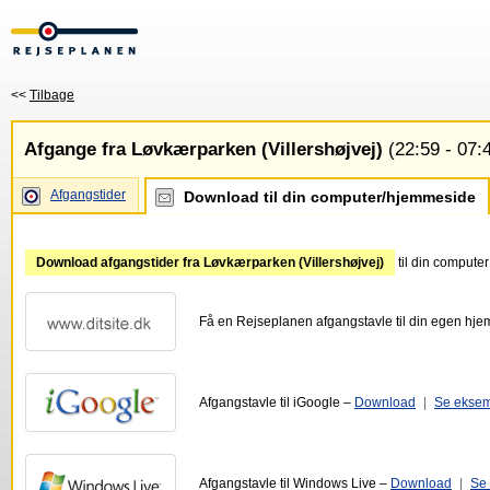
<<
Tilbage
Afgange fra Løvkærparken (Villershøjvej)
(22:59 - 07:
Afgangstider
Download til din computer/hjemmeside
Download afgangstider fra Løvkærparken (Villershøjvej)
til din compute
Få en Rejseplanen afgangstavle til din egen hj
Afgangstavle til iGoogle –
Download
|
Se ekse
Afgangstavle til Windows Live –
Download
|
Se