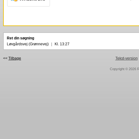
Ret din søgning
Løvgårdsvej (Grønnevej)
|
Kl. 13:27
<<
Tilbage
Tekst-version
Copyright © 2026
R