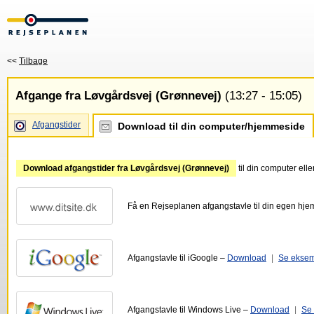
<<
Tilbage
Afgange fra Løvgårdsvej (Grønnevej)
(13:27 - 15:05)
Afgangstider
Download til din computer/hjemmeside
Download afgangstider fra Løvgårdsvej (Grønnevej)
til din computer ell
Få en Rejseplanen afgangstavle til din egen hj
Afgangstavle til iGoogle –
Download
|
Se ekse
Afgangstavle til Windows Live –
Download
|
Se