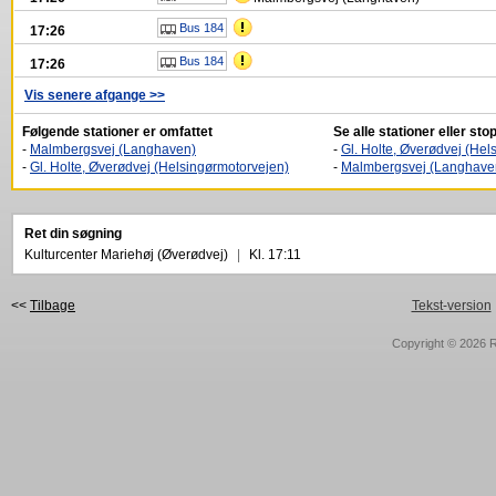
Bus 184
17:26
Bus 184
17:26
Vis senere afgange >>
Følgende stationer er omfattet
Se alle stationer eller s
-
Malmbergsvej (Langhaven)
-
Gl. Holte, Øverødvej (Hel
-
Gl. Holte, Øverødvej (Helsingørmotorvejen)
-
Malmbergsvej (Langhave
Ret din søgning
Kulturcenter Mariehøj (Øverødvej)
|
Kl. 17:11
<<
Tilbage
Tekst-version
Copyright © 2026
R