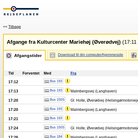
<<
Tilbage
Afgange fra Kulturcenter Mariehøj (Øverødvej)
(17:11 
Download til din computer/hjemmeside
Afgangstider
Tid
Forventet
Med
Fra
Bus 193
17:12
Bus 193
17:13
Malmbergsvej (Langhaven)
Bus 150S
17:20
Gl. Holte, Øverødvej (Helsingørmotorvej
Bus 193
17:20
Malmbergsvej (Langhaven)
Bus 193
17:21
Bus 150S
17:24
Gl. Holte, Øverødvej (Helsingørmotorvej
Bus 184
17:26
Malmbergsvej (Langhaven)